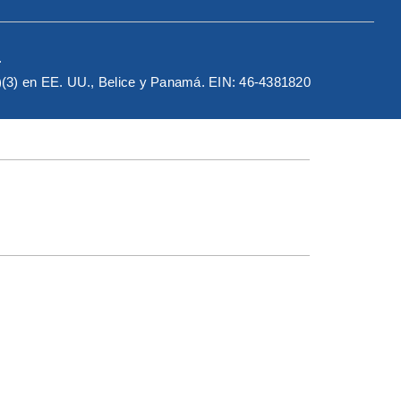
.
c)(3) en EE. UU., Belice y Panamá. EIN: 46-4381820