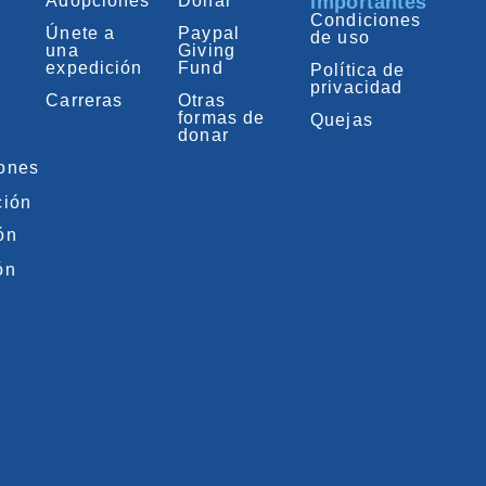
Adopciones
Donar
importantes
Condiciones
Únete a
Paypal
de uso
una
Giving
expedición
Fund
Política de
privacidad
Carreras
Otras
formas de
Quejas
donar
iones
ción
ón
ón