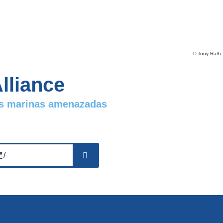
© Tony Rath
lliance
ies marinas amenazadas