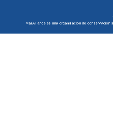
MarAlliance es una organización de conservación s
English
Español
Sobre Nosotros
Nuestro Trabajo
Noticias