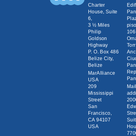
Charter
Edif
House, Suite
Pan
6,
Pla
3 ½ Miles
piso
Philip
106
Goldson
Om
Highway
Torr
P. O. Box 486
Anc
Belize City,
Ciu
Belize
Pa
Rep
MarAlliance
Pa
USA
209
Mai
Mississippi
add
Street
200
San
Edw
Francisco,
Stre
CA 94107
Sui
USA
Hou
770