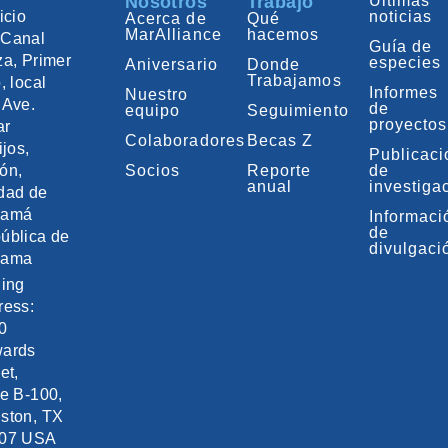
Nosotros
Trabajo
Últimas
icio
noticias
Acerca de
Qué
MarAlliance
hacemos
Canal
Guía de
za, Primer
especies
Aniversario
Donde
Trabajamos
, local
Informes
Nuestro
 Ave.
de
equipo
Seguimiento
proyectos
ar
Colaboradores
Becas Z
ijos,
Publicac
ón,
Socios
Reporte
de
anual
investiga
dad de
namá
Informaci
de
ública de
divulgaci
nama
ling
ress:
0
ards
et,
te B-100,
ston, TX
07 USA