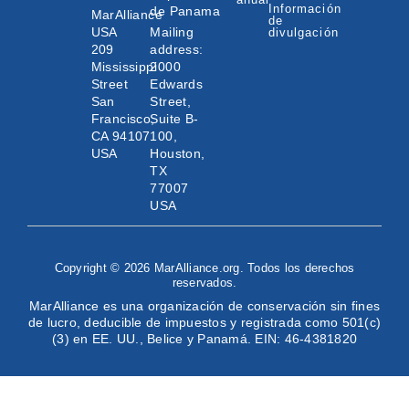
Información
de Panama
MarAlliance
de
USA
Mailing
divulgación
209
address:
Mississippi
2000
Street
Edwards
San
Street,
Francisco,
Suite B-
CA 94107
100,
USA
Houston,
TX
77007
USA
Copyright © 2026 MarAlliance.org. Todos los derechos
reservados.
MarAlliance es una organización de conservación sin fines
de lucro, deducible de impuestos y registrada como 501(c)
(3) en EE. UU., Belice y Panamá. EIN: 46-4381820