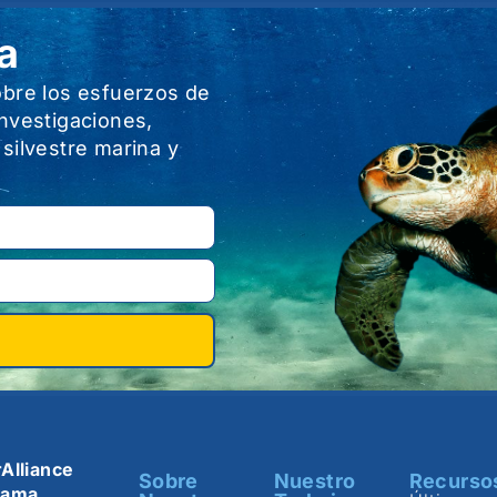
a
obre los esfuerzos de
investigaciones,
 silvestre marina y
Alliance
Sobre
Nuestro
Recurso
nama