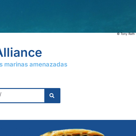
© Tony Rath
Alliance
ies marinas amenazadas