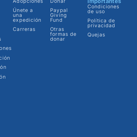
Adopciones
Donar
importantes
Condiciones
Únete a
Paypal
de uso
una
Giving
expedición
Fund
Política de
privacidad
Carreras
Otras
formas de
Quejas
s
donar
iones
ción
ión
ión