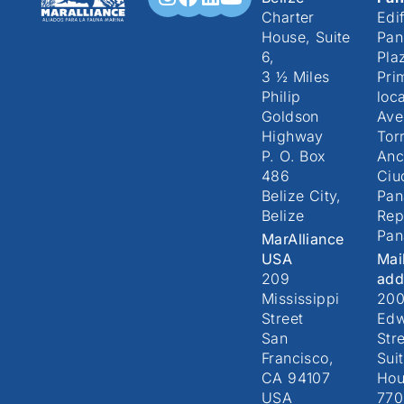
Charter
Edif
House, Suite
Pan
6,
Pla
3 ½ Miles
Pri
Philip
loc
Goldson
Ave
Highway
Torr
P. O. Box
Anc
486
Ciu
Belize City,
Pa
Belize
Rep
Pa
MarAlliance
USA
Mai
209
add
Mississippi
20
Street
Edw
San
Stre
Francisco,
Sui
CA 94107
Hou
USA
770