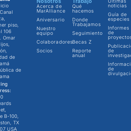
Nosotros
Trabajo
Últimas
icio
noticias
Acerca de
Qué
MarAlliance
hacemos
Canal
Guía de
za,
especies
Aniversario
Donde
Trabajamos
mer piso,
Informes
Nuestro
al 106
de
equipo
Seguimiento
proyecto
. Omar
Colaboradores
Becas Z
ijos,
Publicac
ón,
Socios
Reporte
de
anual
investiga
dad de
namá
Informac
de
ública de
divulgac
nama
ling
ress:
00
ards
et,
te B-100,
ston, TX
07 USA