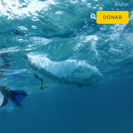
English
ir ​
Recursos
DONAR