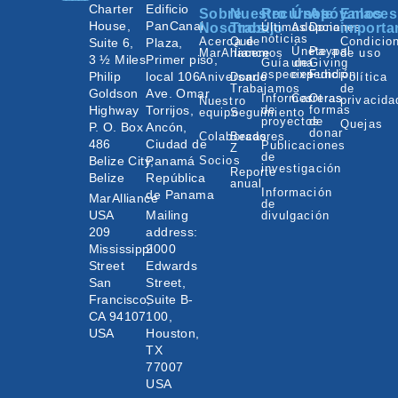
Charter
Edificio
Sobre
Nuestro
Recursos
Únete
Apóyanos
Enlaces
House,
PanCanal
Nosotros
Trabajo
Últimas
Adopciones
Donar
importa
noticias
Acerca de
Qué
Condicio
Suite 6,
Plaza,
Únete a
Paypal
MarAlliance
hacemos
de uso
3 ½ Miles
Primer piso,
Guía de
una
Giving
especies
expedición
Fund
Philip
local 106
Aniversario
Donde
Política
Trabajamos
de
Goldson
Ave. Omar
Informes
Carreras
Otras
privacida
Nuestro
Highway
Torrijos,
de
formas
equipo
Seguimiento
proyectos
de
Quejas
P. O. Box
Ancón,
donar
Colaboradores
Becas
486
Ciudad de
Publicaciones
Z
de
Belize City,
Panamá
Socios
investigación
Reporte
Belize
República
anual
Información
de Panama
MarAlliance
de
USA
Mailing
divulgación
209
address:
Mississippi
2000
Street
Edwards
San
Street,
Francisco,
Suite B-
CA 94107
100,
USA
Houston,
TX
77007
USA