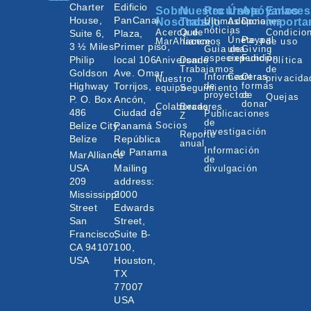
Charter
Edificio
Sobre
Nuestro
Recursos
Únete
Apóyanos
Enlaces
House,
PanCanal
Nosotros
Trabajo
Últimas
Adopciones
Donar
importa
noticias
Acerca de
Qué
Condicio
Suite 6,
Plaza,
Únete a
Paypal
MarAlliance
hacemos
de uso
3 ½ Miles
Primer piso,
Guía de
una
Giving
especies
expedición
Fund
Philip
local 106
Aniversario
Donde
Política
Trabajamos
de
Goldson
Ave. Omar
Informes
Carreras
Otras
privacida
Nuestro
Highway
Torrijos,
de
formas
equipo
Seguimiento
proyectos
de
Quejas
P. O. Box
Ancón,
donar
Colaboradores
Becas
486
Ciudad de
Publicaciones
Z
de
Belize City,
Panamá
Socios
investigación
Reporte
Belize
República
anual
Información
de Panama
MarAlliance
de
USA
Mailing
divulgación
209
address:
Mississippi
2000
Street
Edwards
San
Street,
Francisco,
Suite B-
CA 94107
100,
USA
Houston,
TX
77007
USA