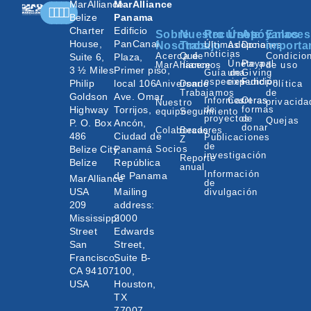
MarAlliance
MarAlliance
Belize
Panama
Charter
Edificio
Sobre
Nuestro
Recursos
Únete
Apóyanos
Enlaces
House,
PanCanal
Nosotros
Trabajo
Últimas
Adopciones
Donar
importa
noticias
Acerca de
Qué
Condicio
Suite 6,
Plaza,
Únete a
Paypal
MarAlliance
hacemos
de uso
3 ½ Miles
Primer piso,
Guía de
una
Giving
especies
expedición
Fund
Philip
local 106
Aniversario
Donde
Política
Trabajamos
de
Goldson
Ave. Omar
Informes
Carreras
Otras
privacida
Nuestro
Highway
Torrijos,
de
formas
equipo
Seguimiento
proyectos
de
Quejas
P. O. Box
Ancón,
donar
Colaboradores
Becas
486
Ciudad de
Publicaciones
Z
de
Belize City,
Panamá
Socios
investigación
Reporte
Belize
República
anual
Información
de Panama
MarAlliance
de
USA
Mailing
divulgación
209
address:
Mississippi
2000
Street
Edwards
San
Street,
Francisco,
Suite B-
CA 94107
100,
USA
Houston,
TX
77007