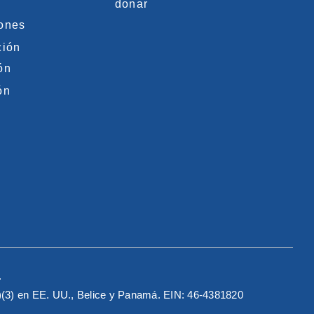
donar
iones
ción
ón
ón
.
c)(3) en EE. UU., Belice y Panamá. EIN: 46-4381820