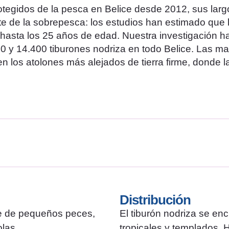
otegidos de la pesca en Belice desde 2012, sus lar
 de la sobrepesca: los estudios han estimado que 
hasta los 25 años de edad. Nuestra investigación h
 y 14.400 tiburones nodriza en todo Belice. Las m
 los atolones más alejados de tierra firme, donde l
CC: Carlos Grillo
CC: Carlos Grillo
CC: MarAlliance
CC: MarAlliance
Distribución
te de pequeños peces,
El tiburón nodriza se en
olas.
tropicales y templados. H