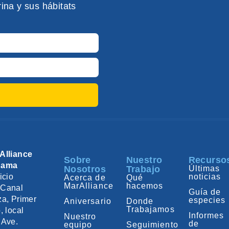
ina y sus hábitats
Alliance
Sobre
Nuestro
Recurso
nama
Nosotros
Trabajo
Últimas
icio
noticias
Acerca de
Qué
MarAlliance
hacemos
Canal
Guía de
za, Primer
especies
Aniversario
Donde
Trabajamos
, local
Informes
Nuestro
 Ave.
de
equipo
Seguimiento