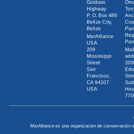
Goldson
Om
Highway
Torr
P. O. Box 486
Anc
Belize City,
Ciu
Belize
Pa
Rep
MarAlliance
Pa
USA
209
Mai
Mississippi
add
Street
200
San
Edw
Francisco,
Stre
CA 94107
Sui
USA
Hou
770
MarAlliance es una organización de conservación s