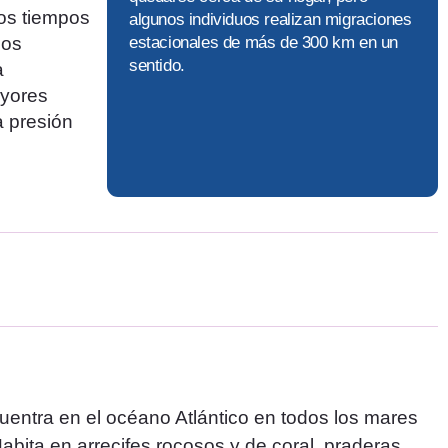
gos tiempos
algunos individuos realizan migraciones
los
estacionales de más de 300 km en un
sentido.
a
ayores
a presión
cuentra en el océano Atlántico en todos los mares
abita en arrecifes rocosos y de coral, praderas