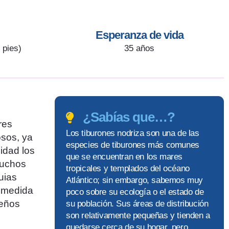
Esperanza de vida
 pies)
35 años
¿Sabías que…?
res
Los tiburones nodriza son una de las
osos, ya
especies de tiburones más comunes
idad los
que se encuentran en los mares
muchos
tropicales y templados del océano
uias
Atlántico; sin embargo, sabemos muy
n medida
poco sobre su ecología o el estado de
ueños
su población. Sus áreas de distribución
son relativamente pequeñas y tienden a
quedarse cerca de su hogar, pero