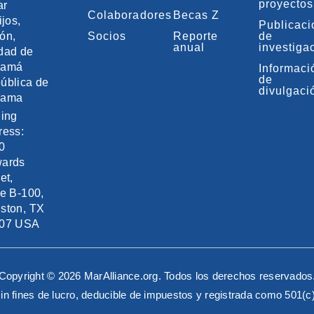
proyectos
ar
Colaboradores
Becas Z
ijos,
Publicac
ón,
Socios
Reporte
de
anual
investiga
dad de
namá
Informaci
de
ública de
divulgaci
nama
ling
ress:
0
ards
et,
te B-100,
ston, TX
07 USA
Copyright © 2026 MarAlliance.org. Todos los derechos reservados
in fines de lucro, deducible de impuestos y registrada como 501(