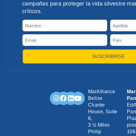
campañas para proteger la vida silvestre mar
críticos.
SUSCRIBIRSE
MarAlliance
Mar
Belize
Pa
Charter
Edif
House, Suite
Pan
6,
Pla
3 ½ Miles
piso
Philip
106