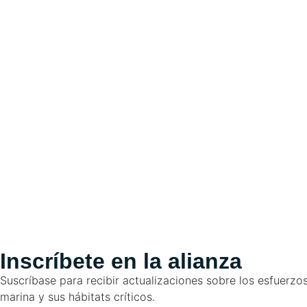
Ginglymostoma cirratum
Manta raya gigante
Mobula birostris
Inscríbete en la alianza
Suscríbase para recibir actualizaciones sobre los esfuerzos
marina y sus hábitats críticos.