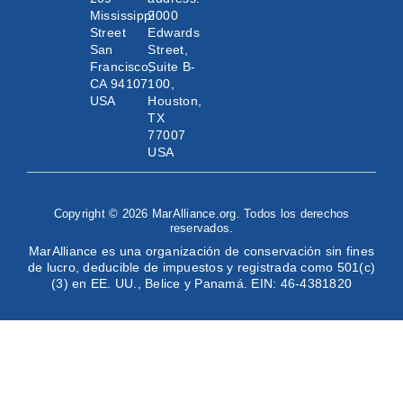
Mississippi
2000
Street
Edwards
San
Street,
Francisco,
Suite B-
CA 94107
100,
USA
Houston,
TX
77007
USA
Copyright © 2026 MarAlliance.org. Todos los derechos
reservados.
MarAlliance es una organización de conservación sin fines
de lucro, deducible de impuestos y registrada como 501(c)
(3) en EE. UU., Belice y Panamá. EIN: 46-4381820