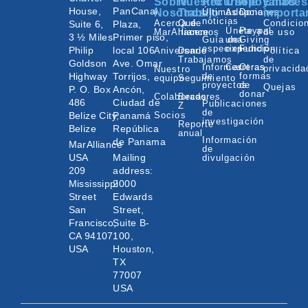
Sobre
Nuestro
Recursos
Únete
Apóyanos
Enlaces
House,
PanCanal
Nosotros
Trabajo
Últimas
Adopciones
Donar
importa
noticias
Acerca de
Qué
Condicio
Suite 6,
Plaza,
Únete a
Paypal
MarAlliance
hacemos
de uso
3 ½ Miles
Primer piso,
Guía de
una
Giving
especies
expedición
Fund
Philip
local 106
Aniversario
Donde
Política
Trabajamos
de
Goldson
Ave. Omar
Informes
Carreras
Otras
privacida
Nuestro
Highway
Torrijos,
de
formas
equipo
Seguimiento
proyectos
de
Quejas
P. O. Box
Ancón,
donar
Colaboradores
Becas
486
Ciudad de
Publicaciones
Z
de
Belize City,
Panamá
Socios
investigación
Reporte
Belize
República
anual
Información
de Panama
MarAlliance
de
USA
Mailing
divulgación
209
address:
Mississippi
2000
Street
Edwards
San
Street,
Francisco,
Suite B-
CA 94107
100,
USA
Houston,
TX
77007
USA