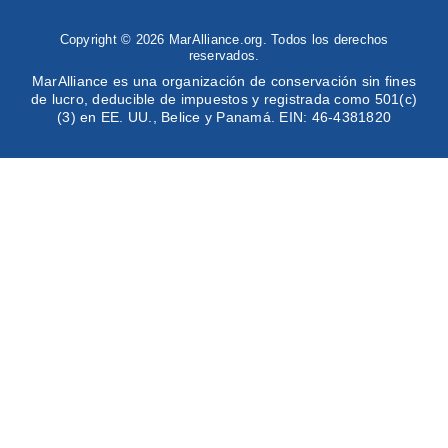
Copyright © 2026 MarAlliance.org. Todos los derechos
reservados.
MarAlliance es una organización de conservación sin fines
de lucro, deducible de impuestos y registrada como 501(c)
(3) en EE. UU., Belice y Panamá. EIN: 46-4381820