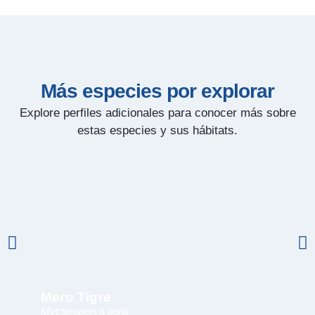
Más especies por explorar
Explore perfiles adicionales para conocer más sobre
estas especies y sus hábitats.
Mero Tigre
Ti
Mycteroperca tigris
Gal