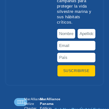
campañas para
proteger la vida
silvestre marina y
sus hábitats
críticos.
SUSCRIBIRSE
MarAlliance
MarAlliance
Belize
Panama
Charter
Edificio