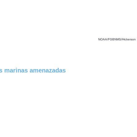
NOAA/FGBNMS/Hickerson
ies marinas amenazadas