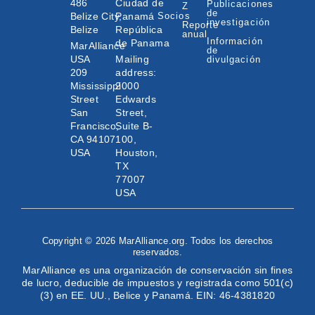
486
Ciudad de
Publicaciones
Z
de
Belize City,
Panamá
Socios
investigación
Reporte
Belize
República
anual
Información
de Panama
MarAlliance
de
USA
Mailing
divulgación
209
address:
Mississippi
2000
Street
Edwards
San
Street,
Francisco,
Suite B-
CA 94107
100,
USA
Houston,
TX
77007
USA
Copyright © 2026 MarAlliance.org. Todos los derechos
reservados.
MarAlliance es una organización de conservación sin fines
de lucro, deducible de impuestos y registrada como 501(c)
(3) en EE. UU., Belice y Panamá. EIN: 46-4381820