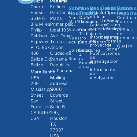
Belize
Panama
Charter
Edificio
Sobre
Nuestro
Recursos
Únete
Apóyanos
Enlaces
House,
PanCanal
Nosotros
Trabajo
Últimas
Adopciones
Donar
importa
noticias
Acerca de
Qué
Condicio
Suite 6,
Plaza,
Únete a
Paypal
MarAlliance
hacemos
de uso
3 ½ Miles
Primer piso,
Guía de
una
Giving
especies
expedición
Fund
Philip
local 106
Aniversario
Donde
Política
Trabajamos
de
Goldson
Ave. Omar
Informes
Carreras
Otras
privacid
Nuestro
de
formas
Highway
Torrijos,
equipo
Seguimiento
proyectos
de
Quejas
P. O. Box
Ancón,
donar
Colaboradores
Becas
486
Ciudad de
Publicaciones
Z
de
Socios
Belize City,
Panamá
investigación
Reporte
Belize
República
anual
Información
de Panama
MarAlliance
de
USA
Mailing
divulgación
209
address:
Mississippi
2000
Street
Edwards
San
Street,
Francisco,
Suite B-
CA 94107
100,
USA
Houston,
TX
77007
USA