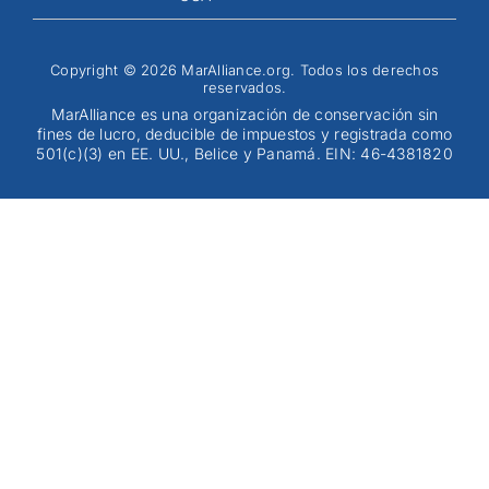
Copyright © 2026 MarAlliance.org. Todos los derechos
reservados.
MarAlliance es una organización de conservación sin
fines de lucro, deducible de impuestos y registrada como
501(c)(3) en EE. UU., Belice y Panamá. EIN: 46-4381820