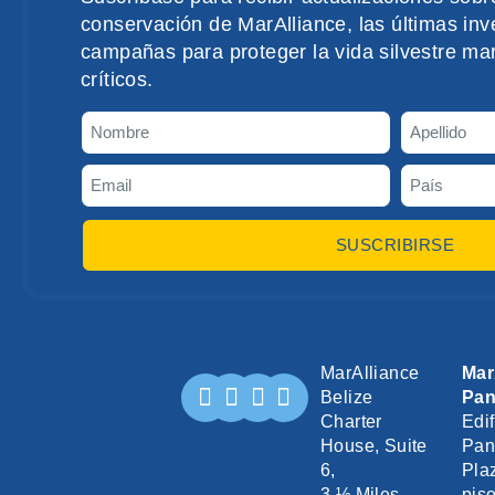
conservación de MarAlliance, las últimas inve
campañas para proteger la vida silvestre mar
críticos.
SUSCRIBIRSE
MarAlliance
Mar
Belize
Pa
Charter
Edif
House, Suite
Pan
6,
Pla
3 ½ Miles
piso