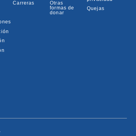
Carreras
Otras
formas de
Quejas
donar
iones
ción
ón
ón
.