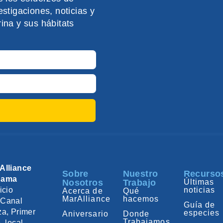
stigaciones, noticias y
ina y sus hábitats
Alliance
Sobre
Nuestro
Recurso
nama
Nosotros
Trabajo
Últimas
icio
noticias
Acerca de
Qué
MarAlliance
hacemos
Canal
Guía de
za, Primer
especies
Aniversario
Donde
Trabajamos
, local