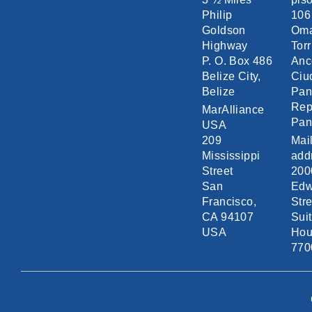
Philip
106
Goldson
Om
Highway
Torr
P. O. Box 486
Anc
Belize City,
Ciu
Belize
Pa
Rep
MarAlliance
Pa
USA
209
Mai
Mississippi
add
Street
200
San
Edw
Francisco,
Stre
CA 94107
Sui
USA
Hou
770