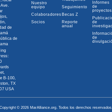
Informes
Nuestro
 Ave.
de
equipo
Seguimiento
proyectos
ar
Colaboradores
Becas Z
ijos,
Publicac
ón,
Socios
Reporte
de
anual
investiga
dad de
namá
Informaci
de
ública de
divulgaci
nama
ling
ress:
0
ards
et,
te B-100,
ston, TX
07 USA
Copyright © 2026 MarAlliance.org. Todos los derechos reservados