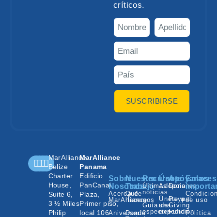
críticos.
SUSCRIBIRSE
MarAlliance
MarAlliance
Belize
Panama
Charter
Edificio
Sobre
Nuestro
Recursos
Únete
Apóyanos
Enlaces
House,
PanCanal
Nosotros
Trabajo
Últimas
Adopciones
Donar
importa
noticias
Acerca de
Qué
Condicio
Suite 6,
Plaza,
Únete a
Paypal
MarAlliance
hacemos
de uso
3 ½ Miles
Primer piso,
Guía de
una
Giving
especies
expedición
Fund
Philip
local 106
Aniversario
Donde
Política