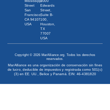
Mississippi
2000
Street
Edwards
San
Street,
Francisco,
Suite B-
CA 94107
100,
USA
Houston,
TX
77007
USA
Copyright © 2026 MarAlliance.org. Todos los derechos
reservados.
MarAlliance es una organización de conservación sin fines
de lucro, deducible de impuestos y registrada como 501(c)
(3) en EE. UU., Belice y Panamá. EIN: 46-4381820