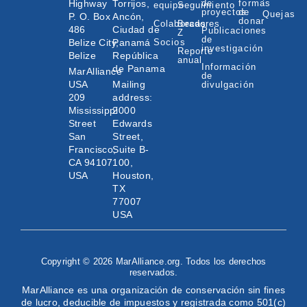
Highway
Torrijos,
de
formas
equipo
Seguimiento
proyectos
de
Quejas
P. O. Box
Ancón,
donar
Colaboradores
Becas
486
Ciudad de
Publicaciones
Z
de
Belize City,
Panamá
Socios
investigación
Reporte
Belize
República
anual
Información
de Panama
MarAlliance
de
USA
Mailing
divulgación
209
address:
Mississippi
2000
Street
Edwards
San
Street,
Francisco,
Suite B-
CA 94107
100,
USA
Houston,
TX
77007
USA
Copyright © 2026 MarAlliance.org. Todos los derechos
reservados.
MarAlliance es una organización de conservación sin fines
de lucro, deducible de impuestos y registrada como 501(c)