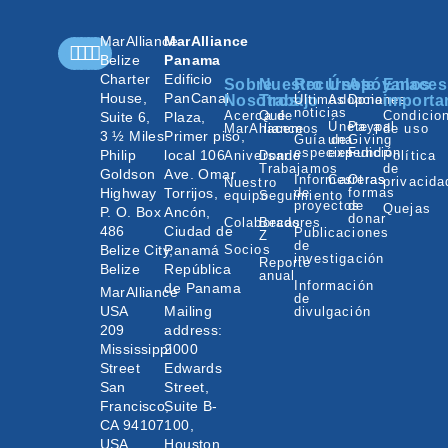
MarAlliance
MarAlliance
Belize
Panama
Charter
Edificio
Sobre
Nuestro
Recursos
Únete
Apóyanos
Enlaces
House,
PanCanal
Nosotros
Trabajo
Últimas
Adopciones
Donar
importa
noticias
Acerca de
Qué
Condicio
Suite 6,
Plaza,
Únete a
Paypal
MarAlliance
hacemos
de uso
3 ½ Miles
Primer piso,
Guía de
una
Giving
especies
expedición
Fund
Philip
local 106
Aniversario
Donde
Política
Trabajamos
de
Goldson
Ave. Omar
Informes
Carreras
Otras
privacida
Nuestro
Highway
Torrijos,
de
formas
equipo
Seguimiento
proyectos
de
Quejas
P. O. Box
Ancón,
donar
Colaboradores
Becas
486
Ciudad de
Publicaciones
Z
de
Belize City,
Panamá
Socios
investigación
Reporte
Belize
República
anual
Información
de Panama
MarAlliance
de
USA
Mailing
divulgación
209
address:
Mississippi
2000
Street
Edwards
San
Street,
Francisco,
Suite B-
CA 94107
100,
USA
Houston,