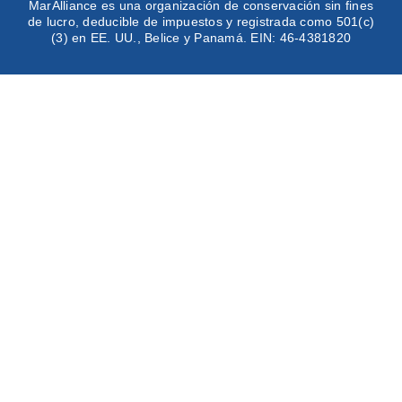
MarAlliance es una organización de conservación sin fines
de lucro, deducible de impuestos y registrada como 501(c)
(3) en EE. UU., Belice y Panamá. EIN: 46-4381820