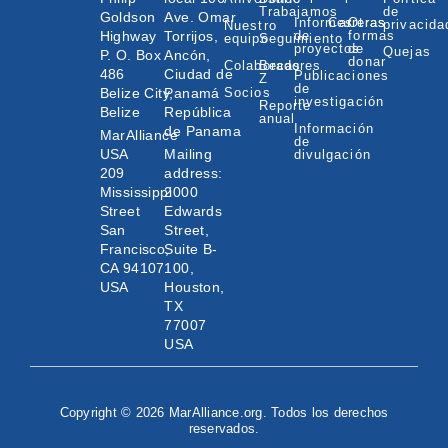
Trabajamos
de
Goldson
Ave. Omar
Informes
Carreras
Otras
privacida
Nuestro
Highway
Torrijos,
de
formas
equipo
Seguimiento
proyectos
de
Quejas
P. O. Box
Ancón,
donar
Colaboradores
Becas
486
Ciudad de
Publicaciones
Z
de
Belize City,
Panamá
Socios
investigación
Reporte
Belize
República
anual
Información
de Panama
MarAlliance
de
USA
Mailing
divulgación
209
address:
Mississippi
2000
Street
Edwards
San
Street,
Francisco,
Suite B-
CA 94107
100,
USA
Houston,
TX
77007
USA
Copyright © 2026 MarAlliance.org. Todos los derechos
reservados.