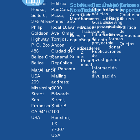
Charter
Edificio
Sobre
Nuestro
Recursos
Únete
Apóyanos
Enlaces
House,
PanCanal
Nosotros
Trabajo
Últimas
Adopciones
Donar
importa
noticias
Acerca de
Qué
Condicio
Suite 6,
Plaza,
Únete a
Paypal
MarAlliance
hacemos
de uso
3 ½ Miles
Primer piso,
Guía de
una
Giving
especies
expedición
Fund
Philip
local 106
Aniversario
Donde
Política
Trabajamos
de
Goldson
Ave. Omar
Informes
Carreras
Otras
privacida
Nuestro
Highway
Torrijos,
de
formas
equipo
Seguimiento
proyectos
de
Quejas
P. O. Box
Ancón,
donar
Colaboradores
Becas
486
Ciudad de
Publicaciones
Z
de
Belize City,
Panamá
Socios
investigación
Reporte
Belize
República
anual
Información
de Panama
MarAlliance
de
USA
Mailing
divulgación
209
address:
Mississippi
2000
Street
Edwards
San
Street,
Francisco,
Suite B-
CA 94107
100,
USA
Houston,
TX
77007
USA