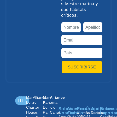
silvestre marina y
sus hábitats
críticos.
SUSCRIBIRSE
MarAlliance
MarAlliance
Belize
Panama
Charter
Edificio
Sobre
Nuestro
Recursos
Únete
Apóyanos
Enlaces
House,
PanCanal
Nosotros
Trabajo
Últimas
Adopciones
Donar
importa
noticias
Acerca de
Qué
Condicio