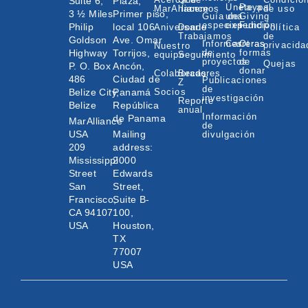
Suite 6,
Plaza,
Únete a
Paypal
MarAlliance
hacemos
de uso
3 ½ Miles
Primer piso,
Guía de
una
Giving
especies
expedición
Fund
Philip
local 106
Aniversario
Donde
Política
Trabajamos
de
Goldson
Ave. Omar
Informes
Carreras
Otras
privacida
Nuestro
Highway
Torrijos,
de
formas
equipo
Seguimiento
proyectos
de
Quejas
P. O. Box
Ancón,
donar
Colaboradores
Becas
486
Ciudad de
Publicaciones
Z
de
Belize City,
Panamá
Socios
investigación
Reporte
Belize
República
anual
Información
de Panama
MarAlliance
de
USA
Mailing
divulgación
209
address:
Mississippi
2000
Street
Edwards
San
Street,
Francisco,
Suite B-
CA 94107
100,
USA
Houston,
TX
77007
USA