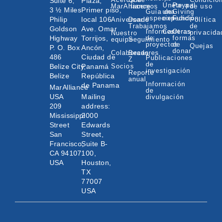
Suite 6,
Plaza,
Únete a
Paypal
MarAlliance
hacemos
de uso
3 ½ Miles
Primer piso,
Guía de
una
Giving
especies
expedición
Fund
Philip
local 106
Aniversario
Donde
Política
Trabajamos
de
Goldson
Ave. Omar
Informes
Carreras
Otras
privacida
Nuestro
Highway
Torrijos,
de
formas
equipo
Seguimiento
proyectos
de
Quejas
P. O. Box
Ancón,
donar
Colaboradores
Becas
486
Ciudad de
Publicaciones
Z
de
Belize City,
Panamá
Socios
investigación
Reporte
Belize
República
anual
Información
de Panama
MarAlliance
de
USA
Mailing
divulgación
209
address:
Mississippi
2000
Street
Edwards
San
Street,
Francisco,
Suite B-
CA 94107
100,
USA
Houston,
TX
77007
USA