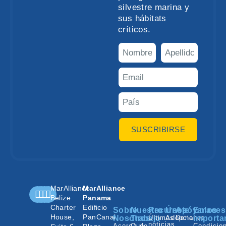
silvestre marina y
sus hábitats
críticos.
SUSCRIBIRSE
MarAlliance
MarAlliance
Belize
Panama
Charter
Edificio
Sobre
Nuestro
Recursos
Únete
Apóyanos
Enlaces
House,
PanCanal
Nosotros
Trabajo
Últimas
Adopciones
Donar
importa
noticias
Acerca de
Qué
Condicio