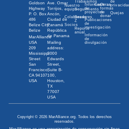
Trabajamos
de
Goldson
Ave. Omar
Informes
Carreras
Otras
privacida
Nuestro
Highway
Torrijos,
de
formas
equipo
Seguimiento
proyectos
de
Quejas
P. O. Box
Ancón,
donar
Colaboradores
Becas
486
Ciudad de
Publicaciones
Z
de
Belize City,
Panamá
Socios
investigación
Reporte
Belize
República
anual
Información
de Panama
MarAlliance
de
USA
Mailing
divulgación
209
address:
Mississippi
2000
Street
Edwards
San
Street,
Francisco,
Suite B-
CA 94107
100,
USA
Houston,
TX
77007
USA
Copyright © 2026 MarAlliance.org. Todos los derechos
reservados.
MarAlliance es una organización de conservación sin fines