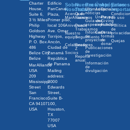
Charter
Edificio
Sobre
Nuestro
Recursos
Únete
Apóyanos
Enlaces
House,
PanCanal
Nosotros
Trabajo
Últimas
Adopciones
Donar
importa
noticias
Acerca de
Qué
Condicio
Suite 6,
Plaza,
Únete a
Paypal
MarAlliance
hacemos
de uso
3 ½ Miles
Primer piso,
Guía de
una
Giving
especies
expedición
Fund
Philip
local 106
Aniversario
Donde
Política
Trabajamos
de
Goldson
Ave. Omar
Informes
Carreras
Otras
privacida
Nuestro
Highway
Torrijos,
de
formas
equipo
Seguimiento
proyectos
de
Quejas
P. O. Box
Ancón,
donar
Colaboradores
Becas
486
Ciudad de
Publicaciones
Z
de
Belize City,
Panamá
Socios
investigación
Reporte
Belize
República
anual
Información
de Panama
MarAlliance
de
USA
Mailing
divulgación
209
address:
Mississippi
2000
Street
Edwards
San
Street,
Francisco,
Suite B-
CA 94107
100,
USA
Houston,
TX
77007
USA