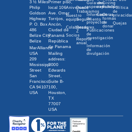
3 ½ Miles
Primer piso,
Guía de
una
Giving
especies
expedición
Fund
Philip
local 106
Aniversario
Donde
Política
Trabajamos
de
Goldson
Ave. Omar
Informes
Carreras
Otras
privacida
Nuestro
Highway
Torrijos,
de
formas
equipo
Seguimiento
proyectos
de
Quejas
P. O. Box
Ancón,
donar
Colaboradores
Becas
486
Ciudad de
Publicaciones
Z
de
Belize City,
Panamá
Socios
investigación
Reporte
Belize
República
anual
Información
de Panama
MarAlliance
de
USA
Mailing
divulgación
209
address:
Mississippi
2000
Street
Edwards
San
Street,
Francisco,
Suite B-
CA 94107
100,
USA
Houston,
TX
77007
USA