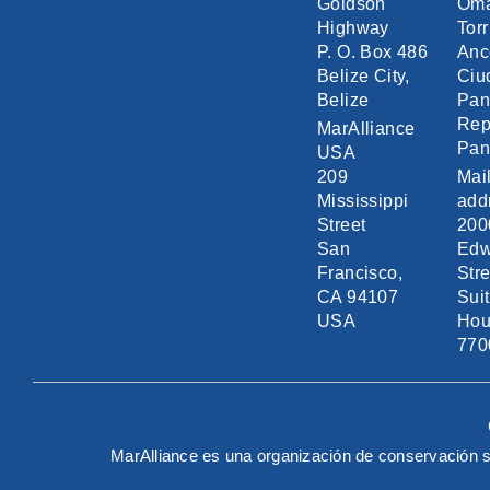
Goldson
Om
Highway
Torr
P. O. Box 486
Anc
Belize City,
Ciu
Belize
Pa
Rep
MarAlliance
Pa
USA
209
Mai
Mississippi
add
Street
200
San
Edw
Francisco,
Stre
CA 94107
Sui
USA
Hou
770
MarAlliance es una organización de conservación s