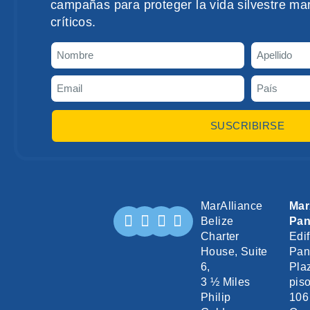
campañas para proteger la vida silvestre mar
críticos.
SUSCRIBIRSE
MarAlliance
Mar
Belize
Pa
Charter
Edif
House, Suite
Pan
6,
Pla
3 ½ Miles
piso
Philip
106