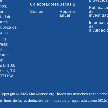
proyectos
ar
Colaboradores
Becas Z
ijos,
Publicac
ón,
Socios
Reporte
de
anual
investiga
dad de
namá
Informaci
de
ública de
divulgaci
nama
ling
ress:
0
ards
et,
te B-100,
ston, TX
07 USA
Copyright © 2026 MarAlliance.org. Todos los derechos reservados
in fines de lucro, deducible de impuestos y registrada como 501(