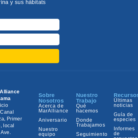
ina y sus hábitats
Alliance
Sobre
Nuestro
Recurso
nama
Nosotros
Trabajo
Últimas
icio
noticias
Acerca de
Qué
MarAlliance
hacemos
Canal
Guía de
za, Primer
especies
Aniversario
Donde
Trabajamos
, local
Informes
Nuestro
 Ave.
de
equipo
Seguimiento