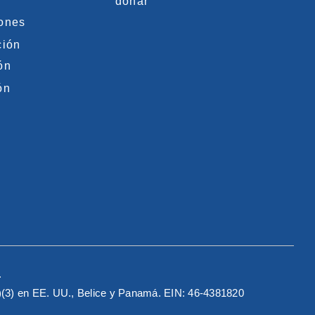
donar
iones
ción
ón
ón
.
c)(3) en EE. UU., Belice y Panamá. EIN: 46-4381820