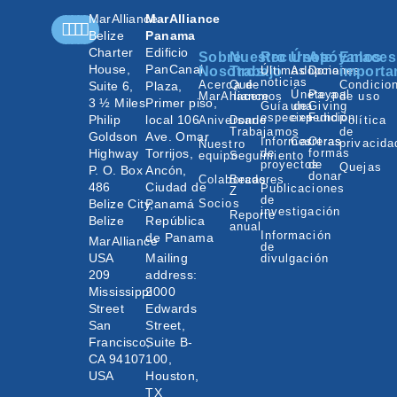
MarAlliance
MarAlliance
Belize
Panama
Charter
Edificio
Sobre
Nuestro
Recursos
Únete
Apóyanos
Enlaces
House,
PanCanal
Nosotros
Trabajo
Últimas
Adopciones
Donar
importa
noticias
Acerca de
Qué
Condicio
Suite 6,
Plaza,
Únete a
Paypal
MarAlliance
hacemos
de uso
3 ½ Miles
Primer piso,
Guía de
una
Giving
especies
expedición
Fund
Philip
local 106
Aniversario
Donde
Política
Trabajamos
de
Goldson
Ave. Omar
Informes
Carreras
Otras
privacida
Nuestro
Highway
Torrijos,
de
formas
equipo
Seguimiento
proyectos
de
Quejas
P. O. Box
Ancón,
donar
Colaboradores
Becas
486
Ciudad de
Publicaciones
Z
de
Belize City,
Panamá
Socios
investigación
Reporte
Belize
República
anual
Información
de Panama
MarAlliance
de
USA
Mailing
divulgación
209
address:
Mississippi
2000
Street
Edwards
San
Street,
Francisco,
Suite B-
CA 94107
100,
USA
Houston,
TX