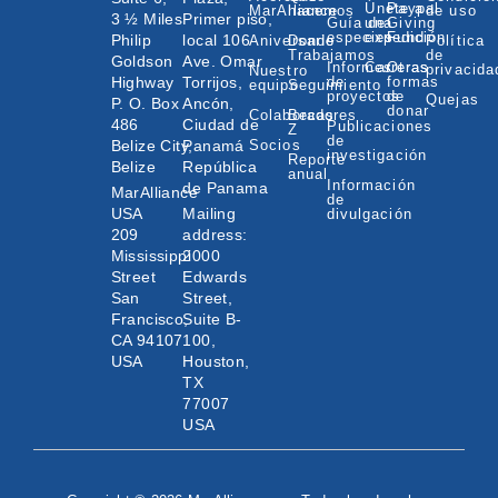
Únete a
Paypal
MarAlliance
hacemos
de uso
3 ½ Miles
Primer piso,
Guía de
una
Giving
especies
expedición
Fund
Philip
local 106
Aniversario
Donde
Política
Trabajamos
de
Goldson
Ave. Omar
Informes
Carreras
Otras
privacida
Nuestro
Highway
Torrijos,
de
formas
equipo
Seguimiento
proyectos
de
Quejas
P. O. Box
Ancón,
donar
Colaboradores
Becas
486
Ciudad de
Publicaciones
Z
de
Belize City,
Panamá
Socios
investigación
Reporte
Belize
República
anual
Información
de Panama
MarAlliance
de
USA
Mailing
divulgación
209
address:
Mississippi
2000
Street
Edwards
San
Street,
Francisco,
Suite B-
CA 94107
100,
USA
Houston,
TX
77007
USA