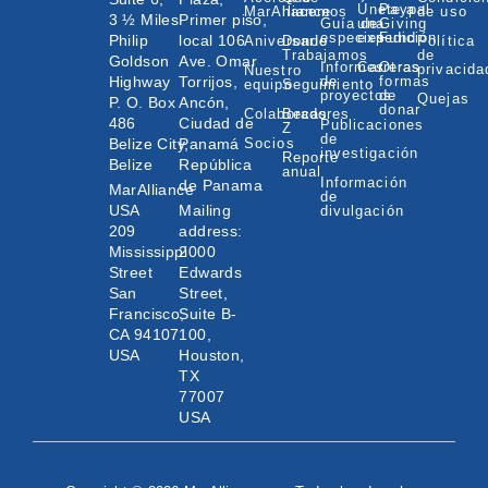
Únete a
Paypal
MarAlliance
hacemos
de uso
3 ½ Miles
Primer piso,
Guía de
una
Giving
especies
expedición
Fund
Philip
local 106
Aniversario
Donde
Política
Trabajamos
de
Goldson
Ave. Omar
Informes
Carreras
Otras
privacida
Nuestro
Highway
Torrijos,
de
formas
equipo
Seguimiento
proyectos
de
Quejas
P. O. Box
Ancón,
donar
Colaboradores
Becas
486
Ciudad de
Publicaciones
Z
de
Belize City,
Panamá
Socios
investigación
Reporte
Belize
República
anual
Información
de Panama
MarAlliance
de
USA
Mailing
divulgación
209
address:
Mississippi
2000
Street
Edwards
San
Street,
Francisco,
Suite B-
CA 94107
100,
USA
Houston,
TX
77007
USA