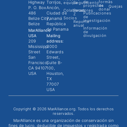
de
formas
Highway
Torrijos,
equipo
Seguimiento
proyectos
de
Quejas
P. O. Box
Ancón,
donar
Colaboradores
Becas
486
Ciudad de
Publicaciones
Z
de
Socios
Belize City,
Panamá
investigación
Reporte
Belize
República
anual
Información
de Panama
MarAlliance
de
USA
Mailing
divulgación
209
address:
Mississippi
2000
Street
Edwards
San
Street,
Francisco,
Suite B-
CA 94107
100,
USA
Houston,
TX
77007
USA
Copyright © 2026 MarAlliance.org. Todos los derechos
reservados.
MarAlliance es una organización de conservación sin
fines de lucro, deducible de impuestos y registrada como