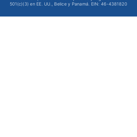
501(c)(3) en EE. UU., Belice y Panamá. EIN: 46-4381820