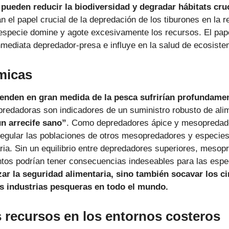
 pueden reducir la biodiversidad y degradar hábitats cru
 el papel crucial de la depredación de los tiburones en la r
especie domine y agote excesivamente los recursos. El pap
nmediata depredador-presa e influye en la salud de ecosist
ómicas
nden en gran medida de la pesca sufrirían profundament
redadoras son indicadores de un suministro robusto de ali
n arrecife sano”
. Como depredadores ápice y mesopredad
regular las poblaciones de otros mesopredadores y especies
ria. Sin un equilibrio entre depredadores superiores, mesop
ntos podrían tener consecuencias indeseables para las espe
zar la seguridad alimentaria, sino también socavar los 
s industrias pesqueras en todo el mundo.
s recursos en los entornos costeros