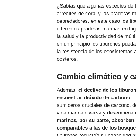
¿Sabías que algunas especies de t
arrecifes de coral y las praderas m
depredadores, en este caso los tib
diferentes praderas marinas en l
la salud y la productividad de múlt
en un principio los tiburones pueda
la resistencia de los ecosistemas 
costeros.
Cambio climático y 
Además,
el declive de los tibur
secuestrar dióxido de carbono.
L
sumideros cruciales de carbono, de
vida marina diversa y desempeñan u
marinas, por su parte, absorben
comparables a las de los bosques
tiburones reduciría su capacidad p