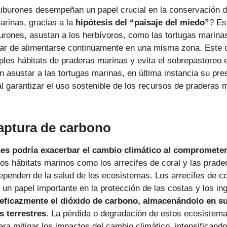
iburones desempeñan un papel crucial en la conservación de
arinas, gracias a la
hipótesis del “paisaje del miedo”
? Es
urones, asustan a los herbívoros, como las tortugas marinas
ugar de alimentarse continuamente en una misma zona. Este
iples hábitats de praderas marinas y evita el sobrepastoreo 
n asustar a las tortugas marinas, en última instancia su pre
al garantizar el uso sostenible de los recursos de praderas 
captura de carbono
ones podría exacerbar el cambio climático al comprometer
os hábitats marinos como los arrecifes de coral y las prad
penden de la salud de los ecosistemas. Los arrecifes de co
n papel importante en la protección de las costas y los in
 eficazmente el dióxido de carbono, almacenándolo en s
 terrestres.
La pérdida o degradación de estos ecosistema
ara mitigar los impactos del cambio climático, intensificand