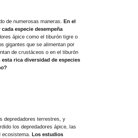
terado de numerosas maneras.
En el
y cada especie desempeña
res ápice como el tiburón tigre o
los gigantes que se alimentan por
entan de crustáceos o en el tiburón
esta rica diversidad de especies
no?
s depredadores terrestres, y
dido los depredadores ápice, las
el ecosistema.
Los estudios