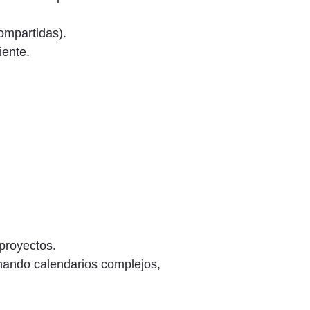
ompartidas).
iente.
proyectos.
onando calendarios complejos,