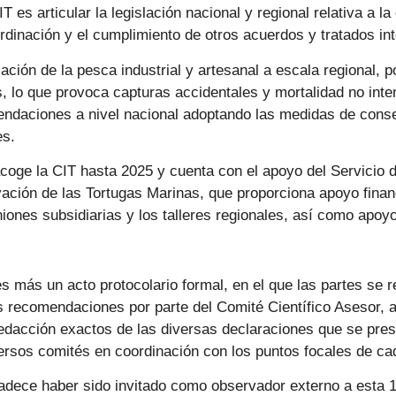
T es articular la legislación nacional y regional relativa a l
ordinación y el cumplimiento de otros acuerdos y tratados in
lación de la pesca industrial y artesanal a escala regional,
s, lo que provoca capturas accidentales y mortalidad no int
endaciones a nivel nacional adoptando las medidas de cons
es.
acoge la CIT hasta 2025 y cuenta con el apoyo del Servicio
ación de las Tortugas Marinas, que proporciona apoyo financ
niones subsidiarias y los talleres regionales, así como apo
s más un acto protocolario formal, en el que las partes se 
 recomendaciones por parte del Comité Científico Asesor, 
edacción exactos de las diversas declaraciones que se pres
diversos comités en coordinación con los puntos focales de 
adece haber sido invitado como observador externo a esta 1