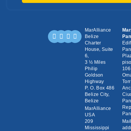
MarAlliance
Mar
Belize
Pa
Charter
Edif
House, Suite
Pan
6,
Pla
3 ½ Miles
piso
Philip
106
Goldson
Om
Highway
Torr
P. O. Box 486
Anc
Belize City,
Ciu
Belize
Pa
Rep
MarAlliance
Pa
USA
209
Mai
Mississippi
add