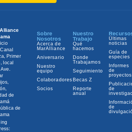
Alliance
Sobre
Nuestro
Recurso
nama
Nosotros
Trabajo
Últimas
icio
noticias
Acerca de
Qué
MarAlliance
hacemos
Canal
Guía de
za, Primer
especies
Aniversario
Donde
Trabajamos
, local
Informes
Nuestro
 Ave.
de
equipo
Seguimiento
proyectos
ar
Colaboradores
Becas Z
ijos,
Publicac
ón,
Socios
Reporte
de
anual
investiga
dad de
namá
Informaci
de
ública de
divulgaci
nama
ling
ress: