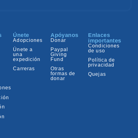
s
Únete
Apóyanos
Enlaces
Adopciones
Donar
importantes
Condiciones
Únete a
Paypal
de uso
una
Giving
expedición
Fund
Política de
privacidad
Carreras
Otras
formas de
Quejas
donar
iones
ción
ón
ón