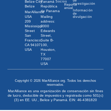
de
Belize City,
Panamá
Socios
investigación
Reporte
Belize
República
anual
Información
de Panama
MarAlliance
de
USA
Mailing
divulgación
209
address:
Mississippi
2000
Street
Edwards
San
Street,
Francisco,
Suite B-
CA 94107
100,
USA
Houston,
TX
77007
USA
Copyright © 2026 MarAlliance.org. Todos los derechos
reservados.
MarAlliance es una organización de conservación sin fines
de lucro, deducible de impuestos y registrada como 501(c)
(3) en EE. UU., Belice y Panamá. EIN: 46-4381820