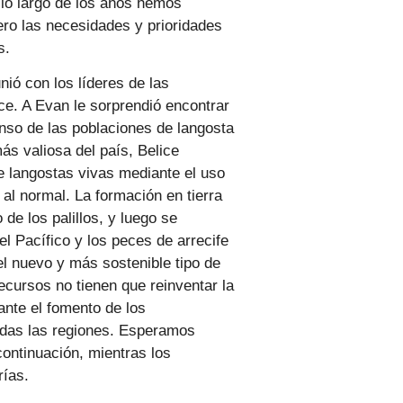
 lo largo de los años hemos
ero las necesidades y prioridades
s.
ió con los líderes de las
ce. A Evan le sorprendió encontrar
nso de las poblaciones de langosta
s valiosa del país, Belice
e langostas vivas mediante el uso
 al normal. La formación en tierra
de los palillos, y luego se
l Pacífico y los peces de arrecife
l nuevo y más sostenible tipo de
ecursos no tienen que reinventar la
ante el fomento de los
todas las regiones. Esperamos
ontinuación, mientras los
rías.