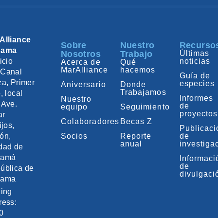
Alliance
Sobre
Nuestro
Recurso
nama
Nosotros
Trabajo
Últimas
icio
noticias
Acerca de
Qué
MarAlliance
hacemos
Canal
Guía de
za, Primer
especies
Aniversario
Donde
Trabajamos
, local
Informes
Nuestro
 Ave.
de
equipo
Seguimiento
proyectos
ar
Colaboradores
Becas Z
ijos,
Publicac
ón,
Socios
Reporte
de
anual
investiga
dad de
namá
Informaci
de
ública de
divulgaci
nama
ling
ress:
0