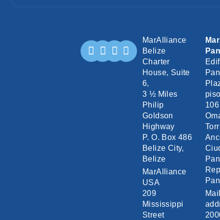
MarAlliance
Mar
Belize
Pa
Charter
Edif
House, Suite
Pan
6,
Pla
3 ½ Miles
piso
Philip
106
Goldson
Om
Highway
Torr
P. O. Box 486
Anc
Belize City,
Ciu
Belize
Pa
Rep
MarAlliance
Pa
USA
209
Mai
Mississippi
add
Street
200