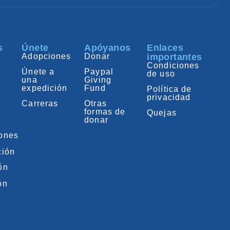
s
Únete
Apóyanos
Enlaces
Adopciones
Donar
importantes
Condiciones
Únete a
Paypal
de uso
una
Giving
expedición
Fund
Política de
privacidad
Carreras
Otras
formas de
Quejas
donar
iones
ción
ón
ón