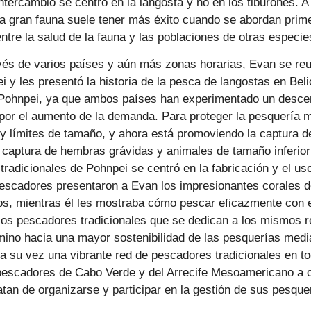
ntercambio se centró en la langosta y no en los tiburones. A
la gran fauna suele tener más éxito cuando se abordan prim
entre la salud de la fauna y las poblaciones de otras especie
vés de varios países y aún más zonas horarias, Evan se reun
 les presentó la historia de la pesca de langostas en Beli
 Pohnpei, ya que ambos países han experimentado un desce
por el aumento de la demanda. Para proteger la pesquería má
y límites de tamaño, y ahora está promoviendo la captura d
la captura de hembras grávidas y animales de tamaño inferior
adicionales de Pohnpei se centró en la fabricación y el uso 
escadores presentaron a Evan los impresionantes corales de
os, mientras él les mostraba cómo pescar eficazmente con e
los pescadores tradicionales que se dedican a los mismos r
mino hacia una mayor sostenibilidad de las pesquerías medi
 a su vez una vibrante red de pescadores tradicionales en 
 pescadores de Cabo Verde y del Arrecife Mesoamericano a c
atan de organizarse y participar en la gestión de sus pesque