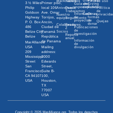
Únete a
Paypal
MarAlliance
hacemos
de uso
3 ½ Miles
Primer piso,
Guía de
una
Giving
especies
expedición
Fund
Philip
local 106
Aniversario
Donde
Política
Trabajamos
de
Goldson
Ave. Omar
Informes
Carreras
Otras
privacida
Nuestro
Highway
Torrijos,
de
formas
equipo
Seguimiento
proyectos
de
Quejas
P. O. Box
Ancón,
donar
Colaboradores
Becas
486
Ciudad de
Publicaciones
Z
de
Belize City,
Panamá
Socios
investigación
Reporte
Belize
República
anual
Información
de Panama
MarAlliance
de
USA
Mailing
divulgación
209
address:
Mississippi
2000
Street
Edwards
San
Street,
Francisco,
Suite B-
CA 94107
100,
USA
Houston,
TX
77007
USA
Copyright © 2026 MarAlliance.org. Todos los derechos