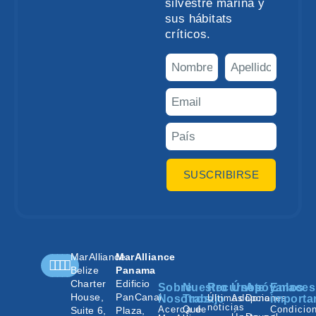
silvestre marina y
sus hábitats
críticos.
SUSCRIBIRSE
MarAlliance
MarAlliance
Belize
Panama
Charter
Edificio
Sobre
Nuestro
Recursos
Únete
Apóyanos
Enlaces
House,
PanCanal
Nosotros
Trabajo
Últimas
Adopciones
Donar
importa
noticias
Acerca de
Qué
Condicio
Suite 6,
Plaza,