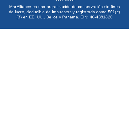
MarAlliance es una organización de conservación sin fines
de lucro, deducible de impuestos y registrada como 501(c)
(3) en EE. UU., Belice y Panamá. EIN: 46-4381820