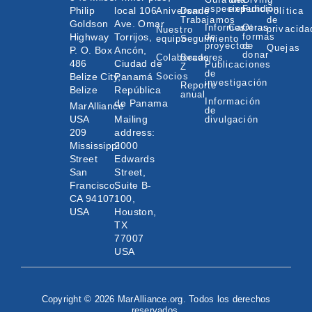
especies
expedición
Fund
Philip
local 106
Aniversario
Donde
Política
Trabajamos
de
Goldson
Ave. Omar
Informes
Carreras
Otras
privacida
Nuestro
Highway
Torrijos,
de
formas
equipo
Seguimiento
proyectos
de
Quejas
P. O. Box
Ancón,
donar
Colaboradores
Becas
486
Ciudad de
Publicaciones
Z
de
Belize City,
Panamá
Socios
investigación
Reporte
Belize
República
anual
Información
de Panama
MarAlliance
de
USA
Mailing
divulgación
209
address:
Mississippi
2000
Street
Edwards
San
Street,
Francisco,
Suite B-
CA 94107
100,
USA
Houston,
TX
77007
USA
Copyright © 2026 MarAlliance.org. Todos los derechos
reservados.