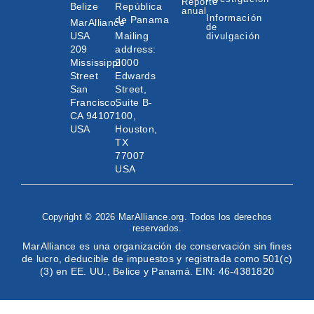
Reporte
Belize
República
anual
Información
de Panama
MarAlliance
de
USA
Mailing
divulgación
209
address:
Mississippi
2000
Street
Edwards
San
Street,
Francisco,
Suite B-
CA 94107
100,
USA
Houston,
TX
77007
USA
Copyright © 2026 MarAlliance.org. Todos los derechos
reservados.
MarAlliance es una organización de conservación sin fines
de lucro, deducible de impuestos y registrada como 501(c)
(3) en EE. UU., Belice y Panamá. EIN: 46-4381820