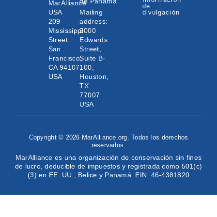
de Panama
MarAlliance
de
USA
Mailing
divulgación
209
address:
Mississippi
2000
Street
Edwards
San
Street,
Francisco,
Suite B-
CA 94107
100,
USA
Houston,
TX
77007
USA
Copyright © 2026 MarAlliance.org. Todos los derechos
reservados.
MarAlliance es una organización de conservación sin fines
de lucro, deducible de impuestos y registrada como 501(c)
(3) en EE. UU., Belice y Panamá. EIN: 46-4381820