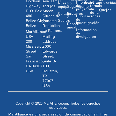
Goldson
Ave. Omar
Informes
Carreras
Otras
privacida
Nuestro
Highway
Torrijos,
de
formas
equipo
Seguimiento
proyectos
de
Quejas
P. O. Box
Ancón,
donar
Colaboradores
Becas
486
Ciudad de
Publicaciones
Z
de
Belize City,
Panamá
Socios
investigación
Reporte
Belize
República
anual
Información
de Panama
MarAlliance
de
USA
Mailing
divulgación
209
address:
Mississippi
2000
Street
Edwards
San
Street,
Francisco,
Suite B-
CA 94107
100,
USA
Houston,
TX
77007
USA
Copyright © 2026 MarAlliance.org. Todos los derechos
reservados.
MarAlliance es una organización de conservación sin fines